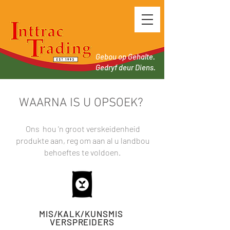
Gebou op Gehalte.
Gedryf deur Diens.
WAARNA IS U OPSOEK?
Ons hou 'n groot verskeidenheid
produkte aan, reg om aan al u landbou
behoeftes te voldoen.
MIS/KALK/
KUNSMIS
VERSPREIDERS